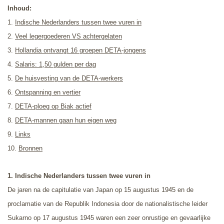
Inhoud:
1.
Indische Nederlanders tussen twee vuren in
2.
Veel legergoederen VS achtergelaten
3.
Hollandia ontvangt 16 groepen DETA-jongens
4.
Salaris: 1,50 gulden per dag
5.
De huisvesting van de DETA-werkers
6.
Ontspanning en vertier
7.
DETA-ploeg op Biak actief
8.
DETA-mannen gaan hun eigen weg
9.
Links
10.
Bronnen
1. Indische Nederlanders tussen twee vuren in
De jaren na de capitulatie van Japan op 15 augustus 1945 en de
proclamatie van de Republik Indonesia door de nationalistische leider
Sukarno op 17 augustus 1945 waren
een zeer onrustige en gevaarlijke