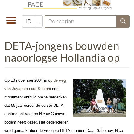
Lompat
ke
Pencarian
isi
Toggle
Toggle Dropdown
Penc
ID
Zoeken
utama
navigation
DETA-jongens bouwden
naoorlogse Hollandia op
Op 18 november 2004 is o
p de weg
van Jayapura naar Sentani
een
monument onthuld om te herdenken
dat 55 jaar eerder de eerste DETA-
contractant voet op Nieuw-Guinese
bodem heeft gezet. Het gedenkteken
werd gemaakt door de vroegere DETA-mannen Daan Sahetapy, Nico