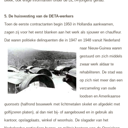
bleek, ook enige informanten onder de DETA-jongens gehad.
5.
De h
uisvesting van de DETA-werkers
Toen de eerste contractanten begin 1950 in Hollandia aankwamen,
zagen zij voor het eerst blanken aan het werk als sjouwer en chauffeur.
Dat waren politieke delinquenten
die in 1947 en 1948 vanuit Nederland
naar Nieuw-Guinea waren
gestuurd om zich middels
zwaar werk aldaar te
rehabiliteren.
De stad was
op zich niet meer dan een
verzameling van oude
loodsen en Amerikaanse
quonsets
(halfrond bouwwerk met lichtmetalen skelet en afgedekt met
golfijzeren platen), al dan niet bij- of aangebouwd en in gebruik als
kantoor, opslagplaats, winkel of woonhuis. De slagader van het