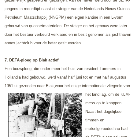
gezamenlijk gespeeld en gezongen. Aan de haven werd door de DETA-
jongens in recordtijd naast de steiger van de Nederlands Nieuw Guinea
Petroleum Maatschappij (NNGPM) een eigen kantine in een L-vorm
gebouwd van quonsetmaterialen. De steiger en het gebouw werd later
door het bestuur verbeurd verklaard en in bezit genomen als jachthaven
annex jachtclub voor de beter gesitueerden.
7.
DETA-ploeg op Biak actief
Een bouwploeg, die onder meer het huis van resident Lammers in
Hollandia had gebouwd, werd vanaf half juni tot en met half augustus
1951 uitgezonden naar Biak,
waar het enige internationale vliegveld van
het land lag
, om de KLM-
mess op te knappen.
Naast het dagelijkse
timmer- en
metselgereedschap had