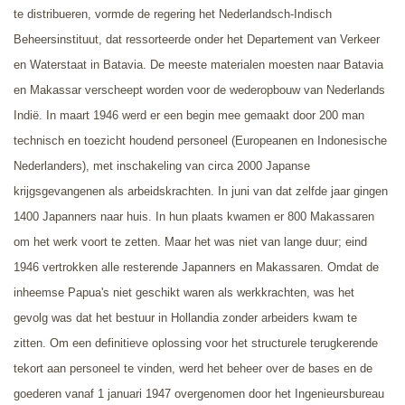
te distribueren, vormde de regering het Nederlandsch-Indisch
Beheersinstituut, dat ressorteerde onder het Departement van Verkeer
en Waterstaat in Batavia. De meeste materialen moesten naar Batavia
en Makassar verscheept worden voor de wederopbouw van Nederlands
Indië. In maart 1946 werd er een begin mee gemaakt door 200 man
technisch en toezicht houdend personeel (Europeanen en Indonesische
Nederlanders), met inschakeling van circa 2000 Japanse
krijgsgevangenen als arbeidskrachten. In juni van dat zelfde jaar gingen
1400 Japanners naar huis. In hun plaats kwamen er 800 Makassaren
om het werk voort te zetten. Maar het was niet van lange duur; eind
1946 vertrokken alle resterende Japanners en Makassaren.
Omdat de
inheemse Papua's niet geschikt waren als werkkrachten, was h
et
gevolg was dat het bestuur in Hollandia zonder arbeiders kwam te
zitten. Om een definitieve oplossing voor het structurele terugkerende
tekort aan personeel te vinden, werd het beheer over de bases en de
goederen vanaf 1 januari 1947 overgenomen door het Ingenieursbureau