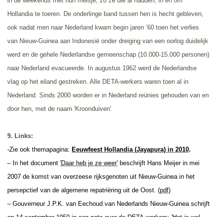
in de weekends met hun meisje, zo ze die al hadden, in en om
Hollandia te toeren.
De onderlinge band tussen hen is hecht gebleven,
ook nadat men naar Nederland kwam begin jaren ’60 toen het verlies
van Nieuw-Guinea aan Indonesië onder dreiging van een oorlog duidelijk
werd en de gehele Nederlandse gemeenschap (10.000-15.000 personen)
naar Nederland evacueerde. In augustus 1962 werd de Nederlandse
vlag op het eiland gestreken. Alle DETA-werkers waren toen al in
Nederland. Sinds 2000 worden er in Nederland reünies gehouden van en
door hen, met de naam 'Kroonduive
n'.
9. Links:
-Zie ook themapagina:
Eeuwfeest Hollandia (Jayapura) in 2010
.
– In het document
'Daar heb je ze weer'
beschrijft Hans Meijer in mei
2007 de komst van overzeese rijksgenoten uit Nieuw-Guinea in het
persepctief van de algemene repatriëring uit de Oost. (
pdf
)
– Gouverneur J.P.K. van Eechoud van Nederlands Nieuw-Guinea schrijft