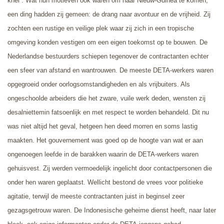
knel”. Wat hun motieven ook waren om naar Nieuw-Guinea te komen,
een ding hadden zij gemeen: de drang naar avontuur en de vrijheid. Zij
zochten een rustige en veilige plek waar zij zich in een tropische
omgeving konden vestigen om een eigen toekomst op te bouwen. De
Nederland
se bestuurders schiepen tegenover de contractanten echter
een sfeer van afstand en wantrouwen. De meeste DETA-werkers waren
opgegroeid onder oorlogsomstandigheden en als vrijbuiters. Als
ongeschoolde arbeiders die het zware, vuile werk deden, wensten zij
desalniettemin fatsoenlijk en met respect te worden behandeld. Dit nu
was niet altijd het geval, hetgeen hen deed morren en soms lastig
maakten. Het gouvernement was g
oed op de hoogte van wat er aan
ongenoegen leefde in de barakken waarin de DETA-werkers waren
gehuisvest. Zij werden vermoedelijk ingelicht door contactpersonen die
onder hen waren geplaatst. Wellicht bestond de vrees voor politieke
agitatie, terwijl de meeste contractanten juist in beginsel zeer
gezagsgetrouw waren. De Indonesische geheime dienst heeft, naar later