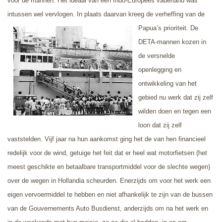
voor de mannen. Het ideaal van een Indo-Europees vaderland was
intussen wel vervlogen. In plaats daarvan kreeg de verheffing
van de
Papua’s prioriteit. De
DETA-mannen kozen in
de versnelde
openlegging en
ontwikkeling
van het
gebied nu werk dat zij zelf
wilden doen en tegen een
loon dat zij zelf
vaststelden. Vijf jaar na hun aankomst ging het de van hen financieel
redelijk voor de wind, getuige het feit dat er heel wat motorfietsen
(het
meest geschikte en betaalbare transportmiddel voor de slechte wegen)
over de wegen in Hollandia scheurden. Enerzijds om voor het werk een
eigen vervoermiddel te hebben en niet afhankelijk te zijn van de bussen
van de Gouvernements Auto Busdienst, anderzijds om na het werk en