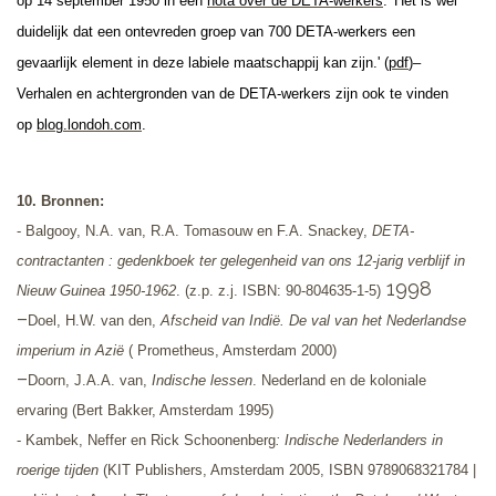
op 14 september 1950 in een
nota over de DETA-werkers
: 'Het is wel
duidelijk dat een ontevreden groep van 700 DETA-werkers een
gevaarlijk element in deze labiele maatschappij kan zijn.' (
pdf
)
–
Verhalen en achtergronden van de DETA-werkers zijn ook te vinden
op
blog.londoh.com
.
10. Bronnen:
- Balgooy, N.A. van, R.A. Tomasouw en F.A. Snackey,
DETA-
contractanten
: gedenkboek ter gelegenheid van ons 12-jarig verblijf in
1998
Nieuw Guinea 1950-1962
. (z.p. z.j. ISBN: 90-804635-1-5)
–
Doel, H.W. van den,
Afscheid van Indië. De val van het Nederlandse
imperium in Azië
( Prometheus, Amsterdam 2000)
–
Doorn, J.A.A. van,
Indische lessen
. Nederland en de koloniale
ervaring (Bert Bakker, Amsterdam 1995)
- Kambek, Neffer en Rick Schoonenberg
: Indische Nederlanders in
roerige tijden
(KIT Publishers, Amsterdam 2005, ISBN 9789068321784 |