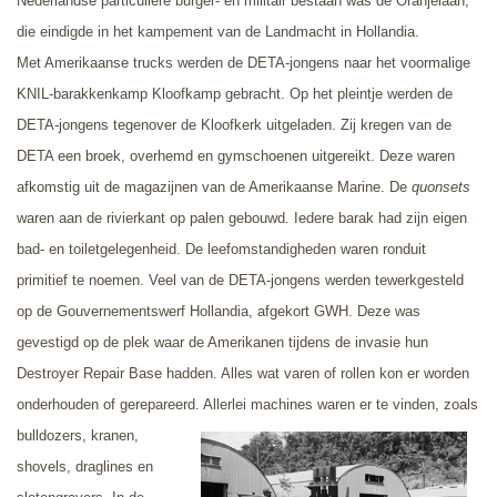
Nederlandse particuliere burger- en militair bestaan was de Oranjelaan,
die eindigde in het kampement van de Landmacht in Hollandia.
Met Amerikaanse trucks werden de DETA-jongens naar het voormalige
KNIL-barakkenkamp Kloofkamp gebracht. Op het pleintje werden de
DETA-jongens tegenover de Kloofkerk uitgeladen. Zij kregen van de
DETA een broek, overhemd en gymschoenen uitgereikt. Deze waren
afkomstig uit de magazijnen van de Amerikaanse Marine. De
quonsets
waren
aan de rivierkant op palen gebouwd. Iedere barak had zijn eigen
bad- en toiletgelegenheid. De leefomstandigheden waren ronduit
primitief te noemen. Veel van de DETA-jongens werden tewerkgesteld
op de Gouvernementswerf Hollandia, afgekort GWH. Deze was
gevestigd op de plek waar de Amerikanen tijdens de invasie hun
Destroyer Repair Base hadden. Alles wat varen of rollen kon er worden
onderhouden of gerepareerd. Allerlei machines waren er te vinden,
zoals
bulldozers, kranen,
shovels, draglines en