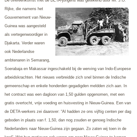
De overeenkomst met de DETA-jongens was getekend door Mr. J.O.
Rijke,
die namens het
Gouvernement van Nieuw-
Guinea was aangesteld
als vertegenwoordiger in
Djakarta. Verder waren
ook Nederlandse
ambtenaren in Semarang,
Soerabaja en Makassar ingeschakeld bij de werving van Indo-Europese
arbeidskrachten. Het nieuws verbreidde zich snel binnen de Indische
gemeenschap en enkele honderden gegadigden meldden zich aan. In
het contract was een dagloon van 1,50 gulden opgenomen, met een
gratis overtocht, vrije voeding en huisvesting in Nieuw-Guinea. Een van
de DETA-werkers zei daarover: “Al hadden ze ons vijftig centen per dag
geboden in plaats van f. 1,50, dan nog zouden er genoeg Indische
Nederlanders naar Nieuw-Guinea zijn gegaan. Zo zaten wij toen in de