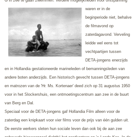
G in zee te gaan zwemmen. Verdere
mogelijkheden voor ontspanning
waren er in de
beginperiode niet, behalve
de filmavond op
zaterdagavond. Verveling
leidde wel eens tot
vechtpartijen tussen
DETA-jongens enerzijds
en in Hollandia gestationeerde marineleden of bemanningsleden van
andere boten anderzijds. Een historisch gevecht tussen DETA-jongens
en matrozen van de 'Hr. Ms. Kortenaer' deed zich op 31 augustus 1950
voor in het Slockershuis, een ontmoetingscentrum aan zee in de buurt
van Berg en Dal.
Speciaal voor de DETA-jongens gaf Hollandia Film alleen voor de
zaterdag een knipkaart voor vier films voor de prijs van één gulden uit.
De eerste werkers sleten hun sociale leven dan ook bij de aan zee