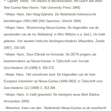
–
Lijphart,
Arend,
The trauma of decolonization; the Dutch and West
New Guinea
New Haven, Yale University Press 1966)
–
Meijer, Hans,
Den Haag-Djakarta. De Nederlands-Indonesische
betrekkingen 1950-1960
(Het Spectrum, Utrecht 1994)
–
Meijer, Hans, ‘
Bestemming Nieuw-Guinea
. De lotgevallen van de
opvarenden van de ms Waibalong’ in Wim Willems e.a. (red.),
Uit Indië
geboren. Vier eeuwen Indische familiegeschiedenis
(Waanders, Zwolle
1997), 150-165
–
Meijer, Hans,
‘Door Ellende tot Armoede.
De DETA-jongens als
kwartiermakers op Nieuw-Guinea’ in
Tijdschrift voor Sociale
Geschiedenis
24 (1998) 4, 345-370
- Meijer, Hans, ‘
Het uitverkoren land
. De lotgevallen van de Indo-
Europese kolonisten op Nieuw-Guinea (1949-1962)’ in
Tijdschrift voor
Geschiedenis
112 (1999) 3, 353-384
–
Meijer, Hans,
In Indië geworteld
. De twintigste eeuw (Bert Bakker,
Amsterdam 2004)
- Meiracker, Kees van den,
‘
Nederlands-Nieuw-Guinea na de overdracht
’