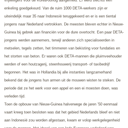
vrijwilligers voor de Korea-oorlog aangemeld. Er werd slechts een
enkeling goedgekeurd. Van de ruim 1000 DETA-werkers zijn er
uiteindelijk maar 35 naar Indonesië teruggekeerd en er is een tiental
jongens naar Nederland vertrokken. De meesten bleven echter in Nieuw-
Guinea bij gebrek
aan financiën voor de dure overtocht.
Een paar DETA-
jongens werden aannemers, terwijl anderen zich specialiseerden in
metselen, tegels zetten, het timmeren van bekisting voor fundaties en
het storten van beton. Er waren ook DETA-mannen die pluimveehouder
werden of een houtzagerij, steenhouwerij transport- of taxibedrijf
begonnen. Het was in Hollandia bij alle instanties langzamerhand
bekend dat de jongens hun armen uit de mouwen wisten te steken. De
periode dat ze het werk voor een appel en een ei moesten doen, was
verleden tijd.
Toen de opbouw van Nieuw-Guinea halverwege de jaren ’50 eenmaal
vaart kreeg toen besloten was dat het gebied Nederlands bleef en niet
aan Indonesië zou worden afgestaan, kwam er volop werkgelegenheid