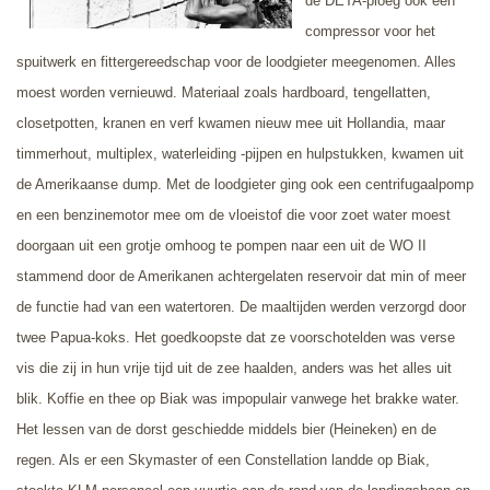
de DETA-ploeg ook een
compressor voor het
spuitwerk en fittergereedschap voor de loodgieter meegenomen. Alles
moest worden vernieuwd. Materiaal zoals hardboard, tengellatten,
closetpotten, kranen en verf kwamen nieuw mee uit Hollandia, maar
timmerhout, multiplex, waterleiding -pijpen en hulpstukken, kwamen uit
de Amerikaanse dump. Met de loodgieter ging ook een centrifugaalpomp
en een benzinemotor mee om de vloeistof die voor zoet water moest
doorgaan uit een grotje omhoog te pompen naar een uit de WO II
stammend door de Amerikanen achtergelaten reservoir dat min of meer
de functie had van een watertoren. De maaltijden werden verzorgd door
twee Papua-koks. Het goedkoopste dat ze voorschotelden was verse
vis die zij in hun vrije tijd uit de zee haalden, anders was het alles uit
blik. Koffie en thee op Biak was impopulair vanwege het brakke water.
Het lessen van de dorst geschiedde middels bier (Heineken) en de
regen. Als er een Skymaster of een Constellation landde op Biak,