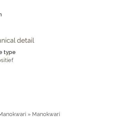
n
nical detail
e type
sitief
 Manokwari » Manokwari