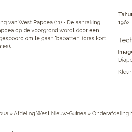
Tahu
ng van West Papoea (11) - De aanraking
1962
apoea op de voorgrond wordt door een
gespoord om te gaan 'babatten' (gras kort
Tech
mes).
Imag
Diapo
Kleur
pua » Afdeling West Nieuw-Guinea » Onderafdeling