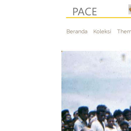
Lompat
ke
isi
Hoofdnavigati
Beranda
Koleksi
Them
utama