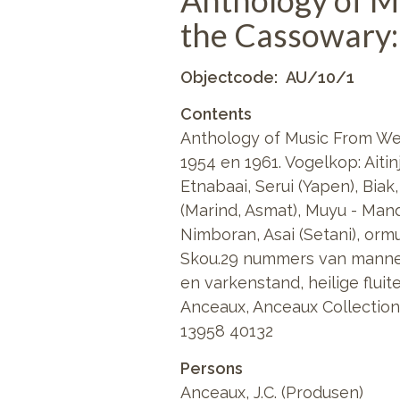
Anthology of M
the Cassowary:
Objectcode
AU/10/1
Contents
Anthology of Music From We
1954 en 1961. Vogelkop: Aiti
Etnabaai, Serui (Yapen), Bia
(Marind, Asmat), Muyu - Man
Nimboran, Asai (Setani), ormu
Skou.29 nummers van mannen
en varkenstand, heilige fluit
Anceaux, Anceaux Collection,
13958 40132
Persons
Anceaux, J.C. (Produsen)