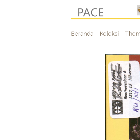
Lompat
ke
isi
Hoofdnavigati
Beranda
Koleksi
Them
utama