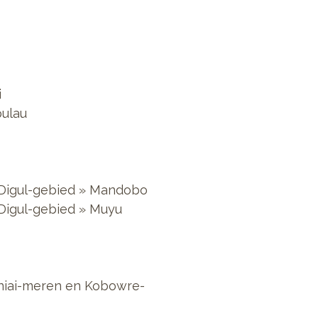
i
pulau
 Digul-gebied » Mandobo
 Digul-gebied » Muyu
aniai-meren en Kobowre-