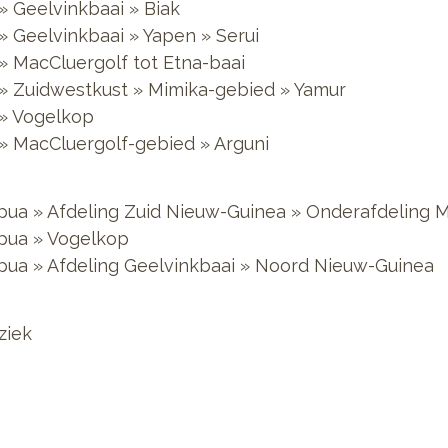
» Geelvinkbaai » Biak
» Geelvinkbaai » Yapen » Serui
» MacCluergolf tot Etna-baai
» Zuidwestkust » Mimika-gebied » Yamur
 » Vogelkop
» MacCluergolf-gebied » Arguni
pua » Afdeling Zuid Nieuw-Guinea » Onderafdeling 
pua » Vogelkop
pua » Afdeling Geelvinkbaai » Noord Nieuw-Guinea
ziek