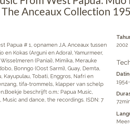
usic From West Papua: Muo
 The Anceaux Collection 19
Tahu
st Papua # 1, opnamen J.A. Anceaux tussen
2002
njo en Kokas (Arguni en Adora), Yamurmeer,
k, Wisselmeren (Paniai), Mimika, Merauke
Tech
dobo, Bonngo (Oost Sarmi), Guay, Demta,
Dati
, Kayupulau, Tobati, Enggros, Nafri en
1954-
zang, tifa-trommels, klapper van schelp
en.Boekje beschrijft o.m.: Papua Music,
Duras
 Music and dance, the recordings. ISDN: 7
72min
Lang
Meer