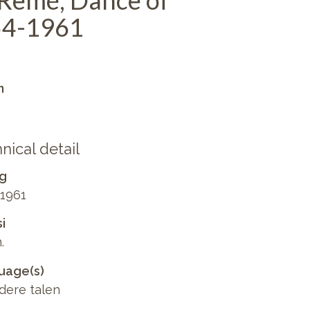
 Remé, Dance of
54-1961
n
nical detail
ng
1961
i
.
uage(s)
dere talen